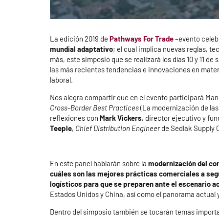
La edición 2019 de
Pathways For Trade
–evento celeb
mundial adaptativo
; el cual implica nuevas reglas, te
más, este simposio que se realizará los días 10 y 11 de
las más recientes tendencias e innovaciones en materi
laboral.
Nos alegra compartir que en el evento participará Manu
Cross-Border Best Practices
(La modernización de las
reflexiones con
Mark Vickers
, director ejecutivo y f
Teeple
,
Chief Distribution Engineer
de Sedlak Supply 
En este panel hablarán sobre la
modernización del com
cuáles son las mejores prácticas comerciales a seg
logísticos para que se preparen ante el escenario a
Estados Unidos y China, así como el panorama actual y 
Dentro del simposio también se tocarán temas impor