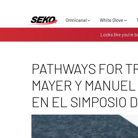
Omnicanal
White Glove
Looks like you’re b
PATHWAYS FOR T
MAYER Y MANUEL 
EN EL SIMPOSIO 