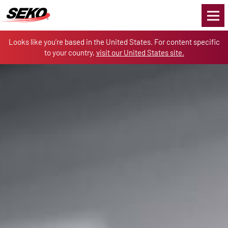
Skip to the content
Looks like you’re based in the United States. For content specific
to your country,
visit our United States site.