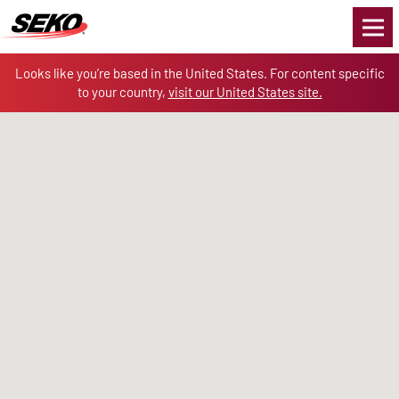
Skip to the content
Looks like you’re based in the United States. For content specific
to your country,
visit our United States site.