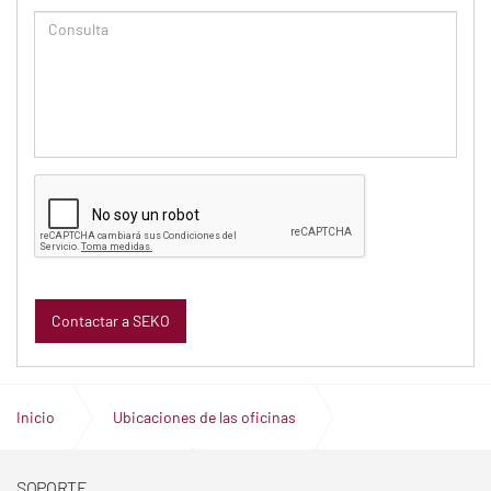
Inicio
Ubicaciones de las oficinas
Oficinas en Bangladés
SOPORTE