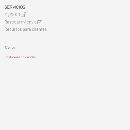
SERVICIOS
MySEKO
Rastrear mi envío
Recursos para clientes
© 2026
Política de privacidad
Términos y condiciones
Mapa del sitio
Cookie Statement
CONOCIMIENTO QUE LLEGA DIRECTAMENTE A TU INBOX
Haz clic aquí para suscribirte
SÍGUENOS EN REDES SOCIALES