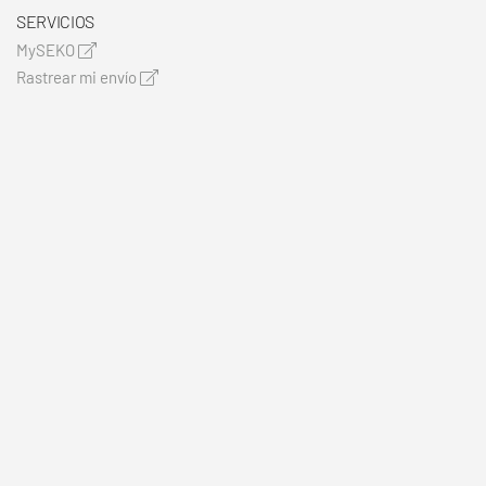
SERVICIOS
MySEKO
Rastrear mi envío
Recursos para clientes
© 2026
Política de privacidad
Términos y condiciones
Mapa del sitio
Cookie Statement
CONOCIMIENTO QUE LLEGA DIRECTAMENTE A TU INBOX
Haz clic aquí para suscribirte
SÍGUENOS EN REDES SOCIALES