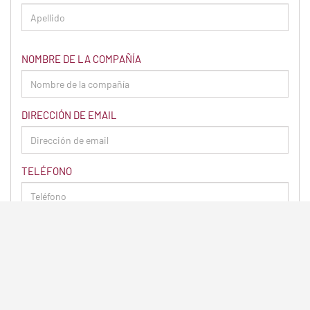
NOMBRE DE LA COMPAÑÍA
DIRECCIÓN DE EMAIL
TELÉFONO
CONSULTA
If you are inquiring about delivering personal effects or
items, it is unlikely that we will be able to help you. Thank
you!