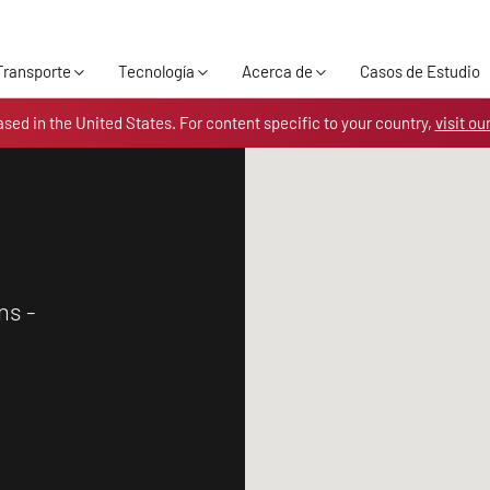
Skip to the content
Transporte
Tecnología
Acerca de
Casos de Estudio
ased in the United States. For content specific to your country,
visit ou
ns -