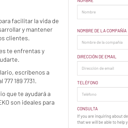
NOMBRE
ra facilitar la vida de
sarrollar y mantener
NOMBRE DE LA COMPAÑÍA
s clientes.
es te enfrentas y
DIRECCIÓN DE EMAIL
udarte.
lario, escríbenos a
 777 189 7731.
TELÉFONO
io que te ayudará a
EKO son ideales para
CONSULTA
If you are inquiring about del
that we will be able to help