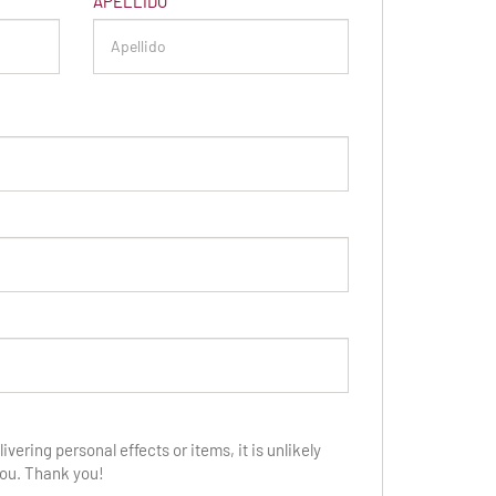
APELLIDO
ivering personal effects or items, it is unlikely
 you. Thank you!