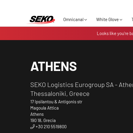
Omnicanal
White Glove
Looks like you’re b
ATHENS
SEKO Logistics Eurogroup SA - Athe
Thessaloniki, Greece
17 Ipsilantou & Antigonis str
Magoula Attica
Athens
190 18, Grecia
+30 210 5519800