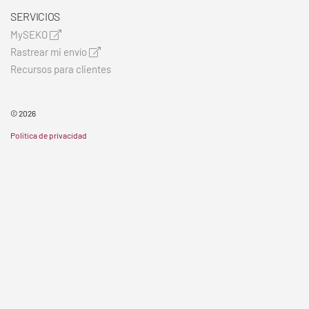
SERVICIOS
MySEKO
Rastrear mi envío
Recursos para clientes
© 2026
Política de privacidad
Términos y condiciones
Mapa del sitio
Cookie Statement
CONOCIMIENTO QUE LLEGA DIRECTAMENTE A TU INBOX
Haz clic aquí para suscribirte
SÍGUENOS EN REDES SOCIALES