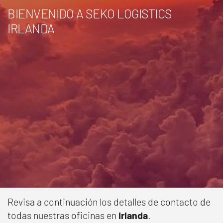
BIENVENIDO A SEKO LOGISTICS
IRLANDA
Revisa a continuación los detalles de contacto de
todas nuestras oficinas en
Irlanda
.