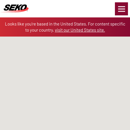
Skip to the content
Looks like you’re based in the United States. For content specific
to your country,
visit our United States site.