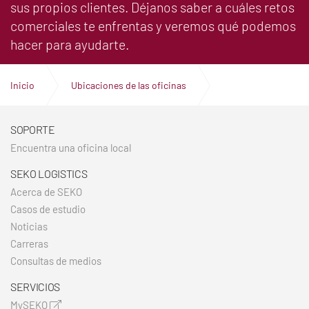
sus propios clientes. Déjanos saber a cuáles retos
comerciales te enfrentas y veremos qué podemos
hacer para ayudarte.
Inicio
Ubicaciones de las oficinas
Oficinas en Serbia
SOPORTE
Encuentra una oficina local
SEKO LOGISTICS
Acerca de SEKO
Casos de estudio
Noticias
Carreras
Consultas de medios
SERVICIOS
MySEKO