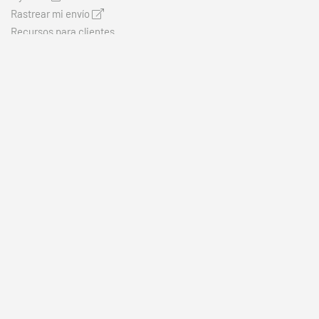
Rastrear mi envío
Recursos para clientes
© 2026
Política de privacidad
Términos y condiciones
Mapa del sitio
Cookie Statement
CONOCIMIENTO QUE LLEGA DIRECTAMENTE A TU INBOX
Haz clic aquí para suscribirte
SÍGUENOS EN REDES SOCIALES
linkedin
twitter
facebook