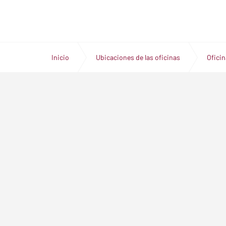
Inicio
Ubicaciones de las oficinas
Ofici
SOPORTE
SEKO LO
Encuentra una oficina local
Acerca de S
Casos de est
Noticias
Carreras
Consultas de
© 2026
Política de privacidad
Términos y condiciones
Mapa del 