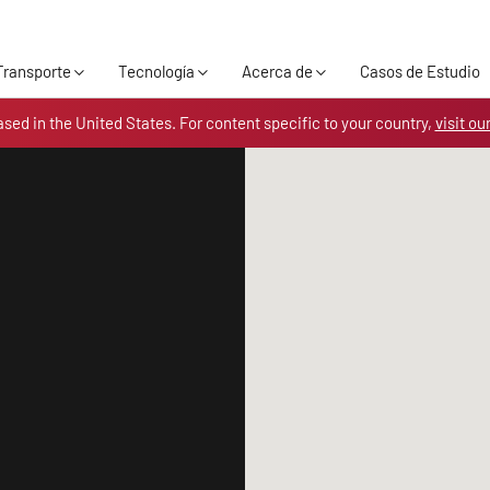
Skip to the content
Transporte
Tecnología
Acerca de
Casos de Estudio
ased in the United States. For content specific to your country,
visit ou