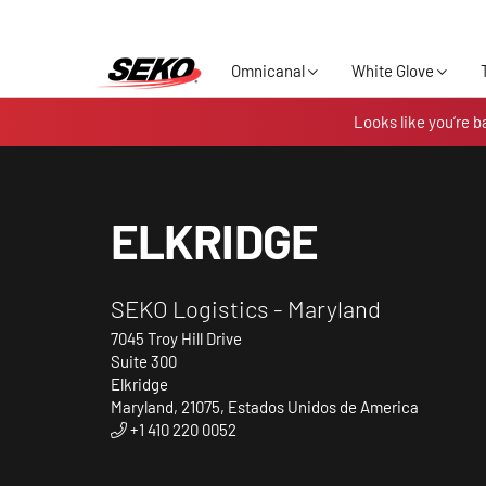
Omnicanal
White Glove
Looks like you’re b
ELKRIDGE
SEKO Logistics - Maryland
7045 Troy Hill Drive
Suite 300
Elkridge
Maryland, 21075, Estados Unidos de America
+1 410 220 0052