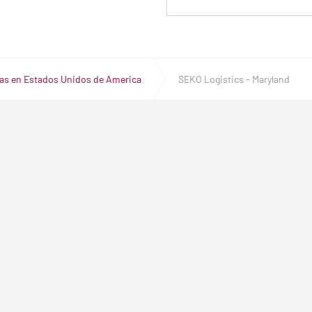
nas en Estados Unidos de America
SEKO Logistics - Maryland
GISTICS
SERVICIOS
EKO
MySEKO
udio
Rastrear mi envío
Recursos para clientes
 medios
sitio
Cookie Statement