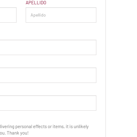
APELLIDO
ivering personal effects or items, it is unlikely
 you. Thank you!