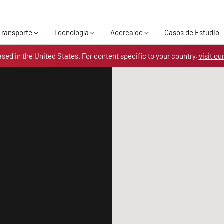
Skip to the content
Transporte
Tecnología
Acerca de
Casos de Estudio
ased in the United States. For content specific to your country,
visit ou