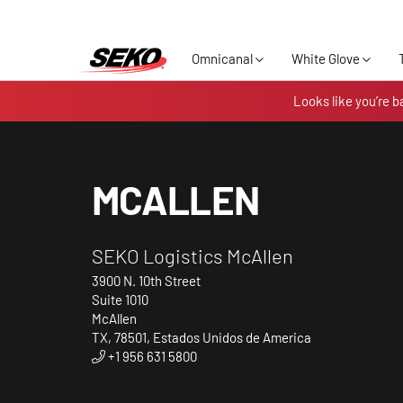
Omnicanal
White Glove
Looks like you’re b
MCALLEN
SEKO Logistics McAllen
3900 N. 10th Street
Suite 1010
McAllen
TX, 78501, Estados Unidos de America
+1 956 631 5800