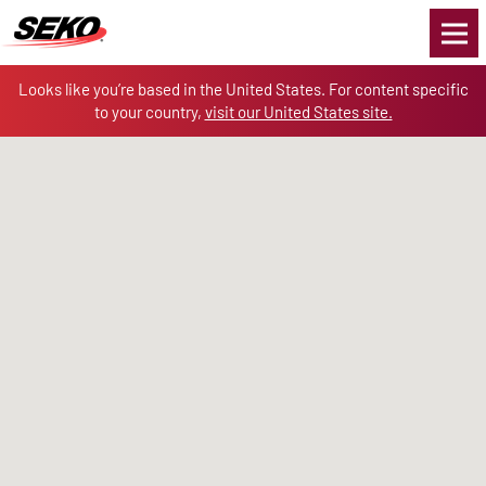
Skip to the content
Looks like you’re based in the United States. For content specific
to your country,
visit our United States site.