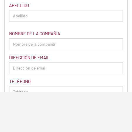
APELLIDO
NOMBRE DE LA COMPAÑÍA
DIRECCIÓN DE EMAIL
TELÉFONO
CONSULTA
If you are inquiring about delivering personal effects or
items, it is unlikely that we will be able to help you. Thank
you!